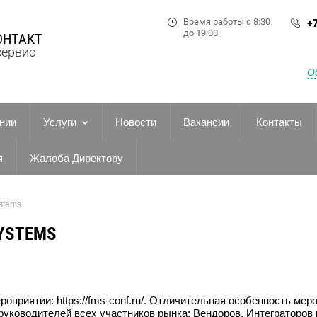
Время работы с 8:30
+7
до 19:00
ОНТАКТ
сервис
О
нии
Услуги
Новости
Вакансии
Контакты
я
Жалоба Директору
ystems
YSTEMS
оприятии: https://fms-conf.ru/. Отличительная особенность мер
руководителей всех участников рынка: Вендоров, Интеграторов 