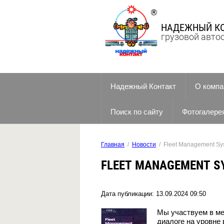
НАДЕЖНЫЙ К
грузовой авто
Надежный Контакт
О компа
Поиск по сайту
Фотогалере
Главная
  /  
Новости
  /  Fleet Management S
FLEET MANAGEMENT S
Дата публикации: 13.09.2024 09:50
Мы участвуем в мер
диалоге на уровне 