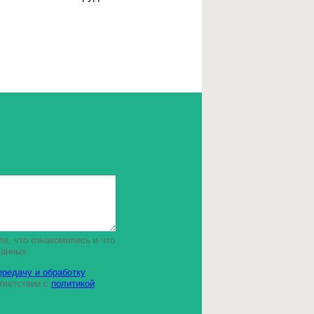
е, что ознакомились и что
данных
ередачу и обработку
тветствии с
политикой